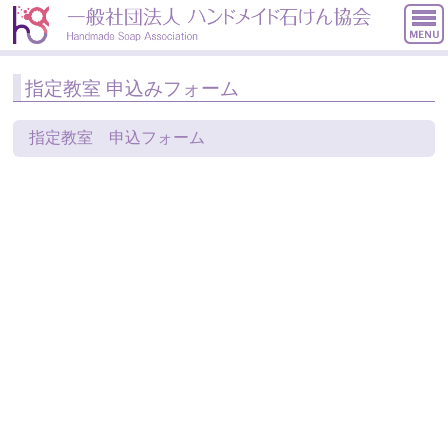
Menu
お知らせ
指定教室 申込みフォーム
協会概要
検定について
指定教室 申込フォーム
入会案内
資格を取る
活動報告
Earth Soap Action資格者
犬の石けん処方士
お問い合わせ
指定教室 申込みフォーム
会員専用：検定講師講習会、勉強会