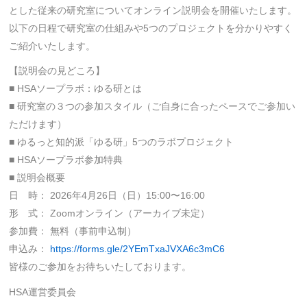
会員専用：講師登録フォーム
とした従来の研究室についてオンライン説明会を開催いたします。
以下の日程で研究室の仕組みや5つのプロジェクトを分かりやすく
会員専用：ダウンロード
ご紹介いたします。
会員専用：原料購入
【説明会の見どころ】
■ HSAソープラボ：ゆる研とは
■ 研究室の３つの参加スタイル（ご自身に合ったペースでご参加い
ただけます）
■ ゆるっと知的派「ゆる研」5つのラボプロジェクト
■ HSAソープラボ参加特典
■ 説明会概要
日 時： 2026年4月26日（日）15:00〜16:00
形 式： Zoomオンライン（アーカイブ未定）
参加費： 無料（事前申込制）
申込み：
https://forms.gle/2YEmTxaJVXA6c3mC6
皆様のご参加をお待ちいたしております。
HSA運営委員会