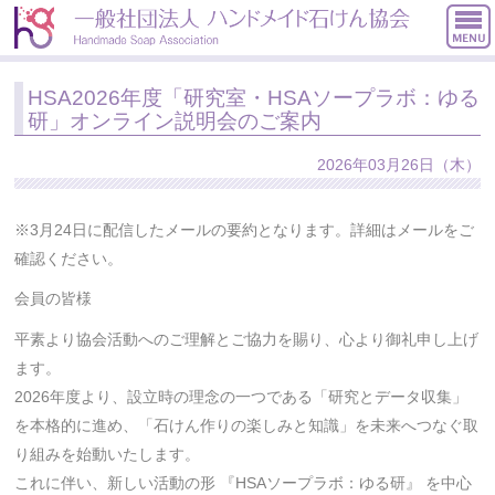
Menu
お知らせ
HSA2026年度「研究室・HSAソープラボ：ゆる
協会概要
研」オンライン説明会のご案内
検定について
2026年03月26日（木）
入会案内
資格を取る
※3月24日に配信したメールの要約となります。詳細はメールをご
確認ください。
活動報告
会員の皆様
Earth Soap Action資格者
平素より協会活動へのご理解とご協力を賜り、心より御礼申し上げ
犬の石けん処方士
ます。
お問い合わせ
2026年度より、設立時の理念の一つである「研究とデータ収集」
指定教室 申込みフォーム
を本格的に進め、「石けん作りの楽しみと知識」を未来へつなぐ取
り組みを始動いたします。
会員専用：検定講師講習会、勉強会
これに伴い、新しい活動の形 『HSAソープラボ：ゆる研』 を中心